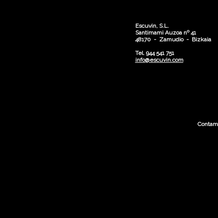
Escuvin, S.L.
Santimami Auzoa nº 41
48170 - Zamudio - Bizkaia
Tel. 944 541 751
info@escuvin.com
Contamo